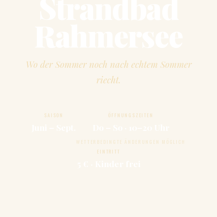
Strandbad
Rahmersee
Wo der Sommer noch nach echtem Sommer
riecht.
SAISON
ÖFFNUNGSZEITEN
Juni – Sept.
Do – So · 10–20 Uhr
WETTERBEDINGTE ÄNDERUNGEN MÖGLICH
EINTRITT
5 € · Kinder frei